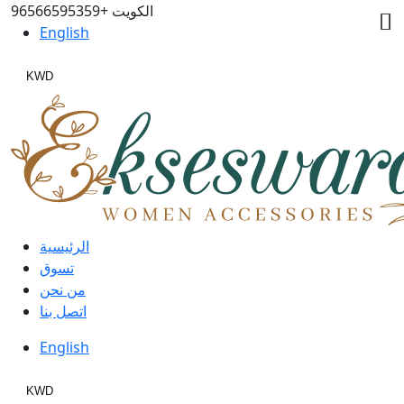
الكويت
+96566595359
English
KWD
الرئيسية
تسوق
من نحن
اتصل بنا
English
KWD