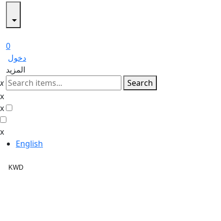
0
دخول
المزيد
x
Search
x
x
x
English
KWD