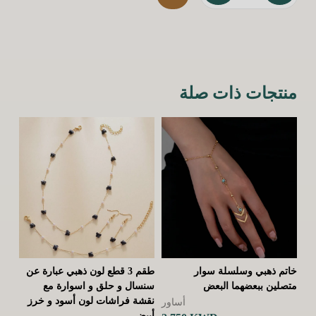
كمية طقم 3 سناسيل نقشة قلب صغيرو تخطيط قلب وأفعى
منتجات ذات صلة
ن
خاتم ذهبي وسلسلة سوار
طقم 3 قطع لون ذهبي عبارة عن
قلا
متصلين ببعضهما البعض
سنسال و حلق و اسوارة مع
زهر
نقشة فراشات لون أسود و خرز
أساور
أبيض