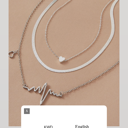
x
English
KWD