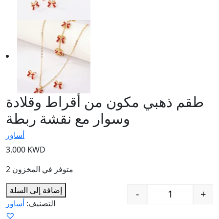
طقم ذهبي مكون من أقراط وقلادة
وسوار مع نقشة ربطة
أساور
3.000
KWD
2 متوفر في المخزون
إضافة إلى السلة
-
+
 مع نقشة ربطة
التصنيف:
أساور