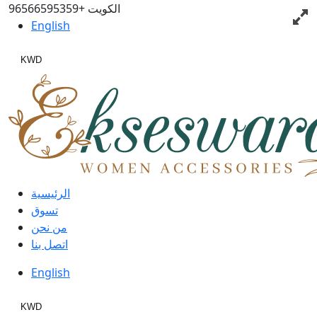
الكويت
+96566595359
English
KWD
الرئيسية
تسوق
من نحن
اتصل بنا
English
KWD