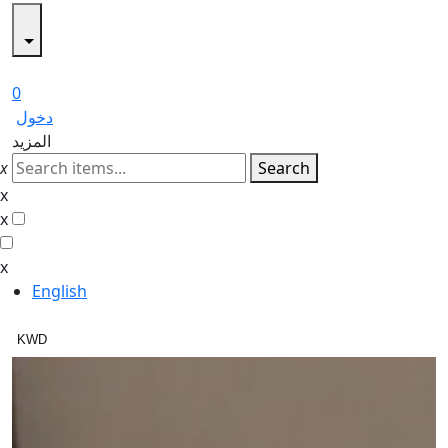
0
دخول
المزيد
x
Search
x
x
x
English
KWD