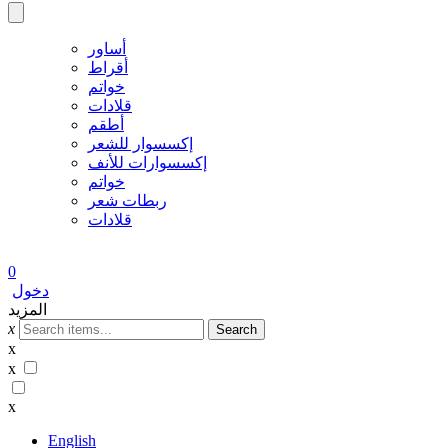
أساور
أقراط
خواتم
قلادات
أطقم
إكسسوار للشعر
إكسسوارات للأنف
خواتم
ربطات شعر
قلادات
0
دخول
المزيد
x
Search
x
x
x
English