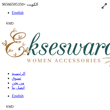
الكويت
+96566595359
English
KWD
الرئيسية
تسوق
من نحن
اتصل بنا
English
KWD