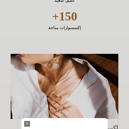
عميل سعيد
150+
إكسسوارات متاحة
x
إكسسوارات لكل يوم